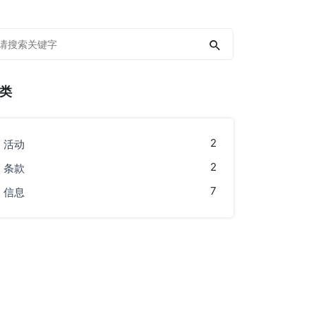
类
2
活动
2
条款
7
信息